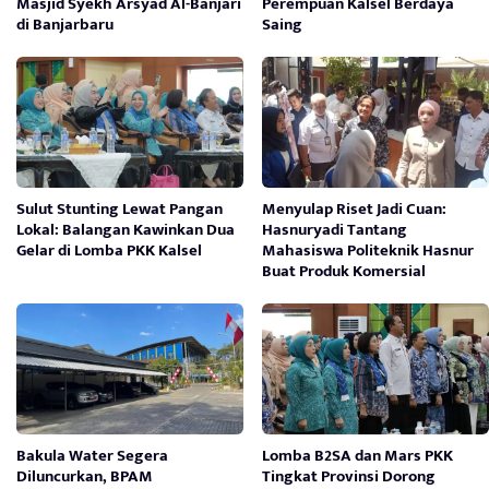
Masjid Syekh Arsyad Al-Banjari
Perempuan Kalsel Berdaya
di Banjarbaru
Saing
Sulut Stunting Lewat Pangan
Menyulap Riset Jadi Cuan:
Lokal: Balangan Kawinkan Dua
Hasnuryadi Tantang
Gelar di Lomba PKK Kalsel
Mahasiswa Politeknik Hasnur
Buat Produk Komersial
Bakula Water Segera
Lomba B2SA dan Mars PKK
Diluncurkan, BPAM
Tingkat Provinsi Dorong