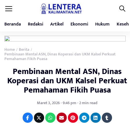
Beranda
Redaksi
Artikel
Ekonomi
Hukum
Keseh
Home
Berita
/
/
Pembinaan Mental ASN, Dinas Koperasi dan UKM Kalsel Perkuat
Pemahaman Fikih Puasa
Pembinaan Mental ASN, Dinas
Koperasi dan UKM Kalsel Perkuat
Pemahaman Fikih Puasa
Maret 3, 2026 - 9:46 pm - 2 min read