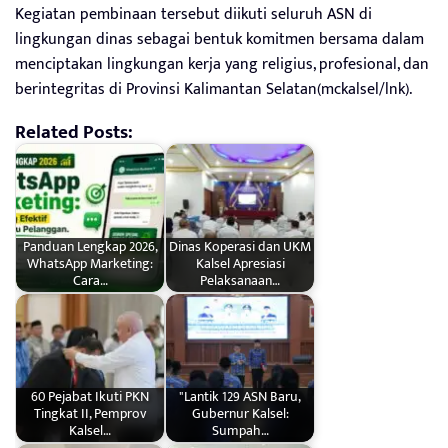
Kegiatan pembinaan tersebut diikuti seluruh ASN di
lingkungan dinas sebagai bentuk komitmen bersama dalam
menciptakan lingkungan kerja yang religius, profesional, dan
berintegritas di Provinsi Kalimantan Selatan(mckalsel/lnk).
Related Posts:
Panduan Lengkap 2026,
Dinas Koperasi dan UKM
WhatsApp Marketing:
Kalsel Apresiasi
Cara…
Pelaksanaan…
60 Pejabat Ikuti PKN
"Lantik 129 ASN Baru,
Tingkat II, Pemprov
Gubernur Kalsel:
Kalsel…
Sumpah…