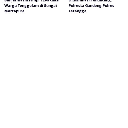
Banjarmasin Pimpin Evakuasi
Didominasi Pendatang:
Warga Tenggelam di Sungai
Polresta Gandeng Polres
Martapura
Tetangga