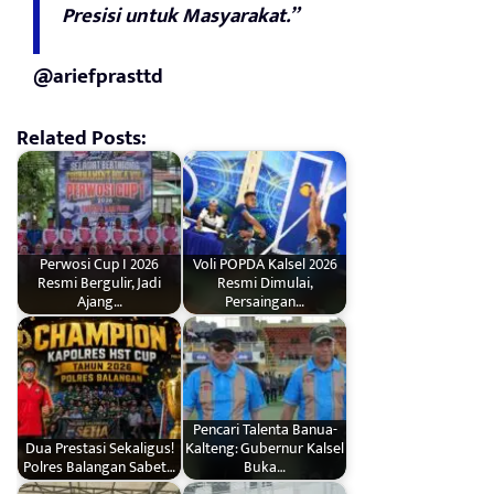
Presisi untuk Masyarakat.”
@ariefprasttd
Related Posts:
Perwosi Cup I 2026
Voli POPDA Kalsel 2026
Resmi Bergulir, Jadi
Resmi Dimulai,
Ajang…
Persaingan…
Pencari Talenta Banua-
Dua Prestasi Sekaligus!
Kalteng: Gubernur Kalsel
Polres Balangan Sabet…
Buka…