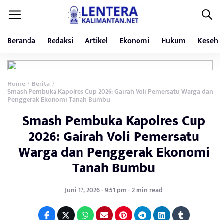
Beranda
Redaksi
Artikel
Ekonomi
Hukum
Keseh
Home
Berita
/
/
Smash Pembuka Kapolres Cup 2026: Gairah Voli Pemersatu Warga dan
Penggerak Ekonomi Tanah Bumbu
Smash Pembuka Kapolres Cup
2026: Gairah Voli Pemersatu
Warga dan Penggerak Ekonomi
Tanah Bumbu
Juni 17, 2026 - 9:51 pm - 2 min read