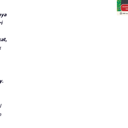
nya
i
at,
k
y.
l
n