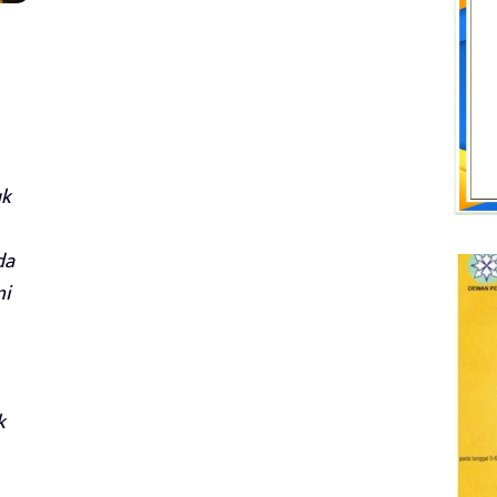
uk
da
ni
k