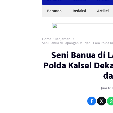
Beranda
Redaksi
Artikel
Home
Banjarbaru
/
/
Seni Banua di Lapangan Murjani: Cara Polda K
Seni Banua di 
Polda Kalsel Dek
da
Juni 17,