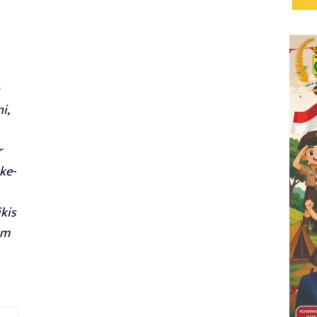
i,
r
ke-
kis
um