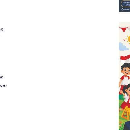
an
es
kan