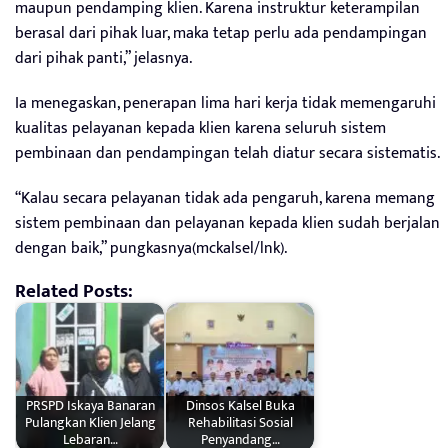
maupun pendamping klien. Karena instruktur keterampilan
berasal dari pihak luar, maka tetap perlu ada pendampingan
dari pihak panti,” jelasnya.
Ia menegaskan, penerapan lima hari kerja tidak memengaruhi
kualitas pelayanan kepada klien karena seluruh sistem
pembinaan dan pendampingan telah diatur secara sistematis.
“Kalau secara pelayanan tidak ada pengaruh, karena memang
sistem pembinaan dan pelayanan kepada klien sudah berjalan
dengan baik,” pungkasnya(mckalsel/lnk).
Related Posts:
PRSPD Iskaya Banaran
Dinsos Kalsel Buka
Pulangkan Klien Jelang
Rehabilitasi Sosial
Lebaran…
Penyandang…