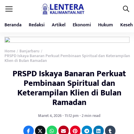
Beranda
Redaksi
Artikel
Ekonomi
Hukum
Keseh
Home
Banjarbaru
/
/
PRSPD Iskaya Banaran Perkuat Pembinaan Spiritual dan Keterampilan
Klien di Bulan Ramadan
PRSPD Iskaya Banaran Perkuat
Pembinaan Spiritual dan
Keterampilan Klien di Bulan
Ramadan
Maret 4, 2026 - 11:12 pm - 2 min read