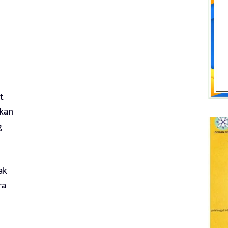
t
ikan
g
ak
ra