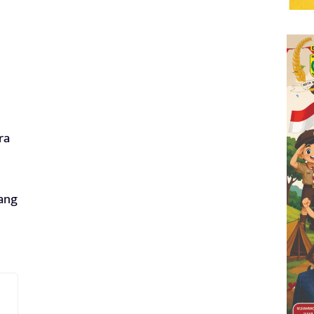
ra
yang