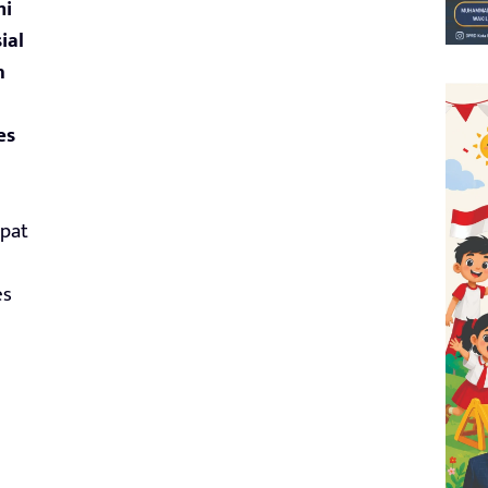
mi
ial
h
es
epat
es