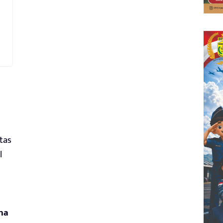
tas
l
ha