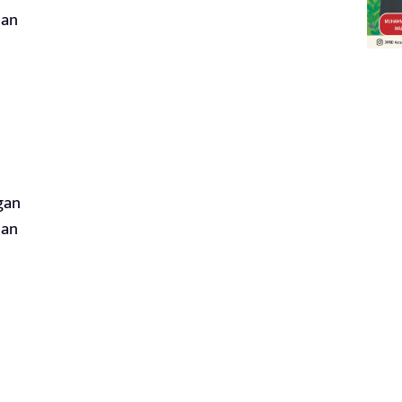
dan
ngan
dan