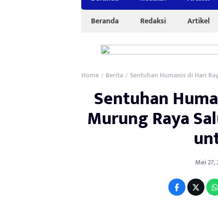
Beranda
Redaksi
Artikel
Home
Berita
Sentuhan Humanis di Hari Ray
/
/
Sentuhan Humani
Murung Raya Sal
un
Mei 27, 