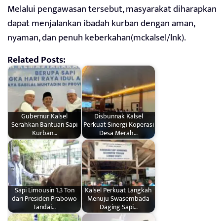
Melalui pengawasan tersebut, masyarakat diharapkan
dapat menjalankan ibadah kurban dengan aman,
nyaman, dan penuh keberkahan(mckalsel/lnk).
Related Posts:
Gubernur Kalsel
Disbunnak Kalsel
Serahkan Bantuan Sapi
Perkuat Sinergi Koperasi
Kurban…
Desa Merah…
Sapi Limousin 1,3 Ton
Kalsel Perkuat Langkah
dari Presiden Prabowo
Menuju Swasembada
Tandai…
Daging Sapi…