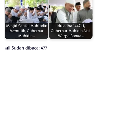
Masjid Sabilal Muhtadin
Iduladha 1447 H,
Memutih, Gubernur
Gubernur Muhidin Ajak
Muhidin…
Warga Banua…
Sudah dibaca:
477