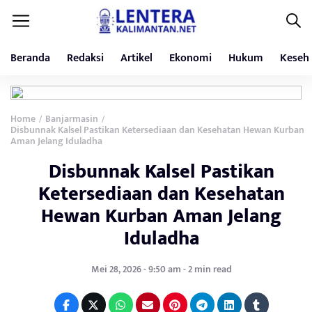
Beranda
Redaksi
Artikel
Ekonomi
Hukum
Keseh
Home
Banjarmasin
/
/
Disbunnak Kalsel Pastikan Ketersediaan dan Kesehatan Hewan Kurban
Aman Jelang Iduladha
Disbunnak Kalsel Pastikan
Ketersediaan dan Kesehatan
Hewan Kurban Aman Jelang
Iduladha
Mei 28, 2026 - 9:50 am - 2 min read