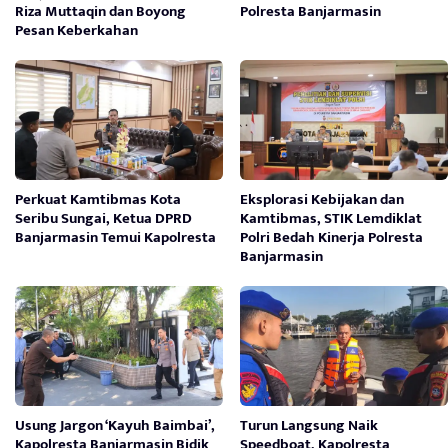
Riza Muttaqin dan Boyong
Polresta Banjarmasin
Pesan Keberkahan
Perkuat Kamtibmas Kota
Eksplorasi Kebijakan dan
Seribu Sungai, Ketua DPRD
Kamtibmas, STIK Lemdiklat
Banjarmasin Temui Kapolresta
Polri Bedah Kinerja Polresta
Banjarmasin
Usung Jargon ‘Kayuh Baimbai’,
Turun Langsung Naik
Kapolresta Banjarmasin Bidik
Speedboat, Kapolresta