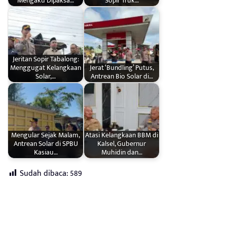
Mengaku Dipaksa…
Sopir Truk…
Jeritan Sopir Tabalong:
Menggugat Kelangkaan
Jerat ‘Bundling’ Putus,
Solar,…
Antrean Bio Solar di…
Mengular Sejak Malam,
Atasi Kelangkaan BBM di
Antrean Solar di SPBU
Kalsel, Gubernur
Kasiau…
Muhidin dan…
Sudah dibaca:
589