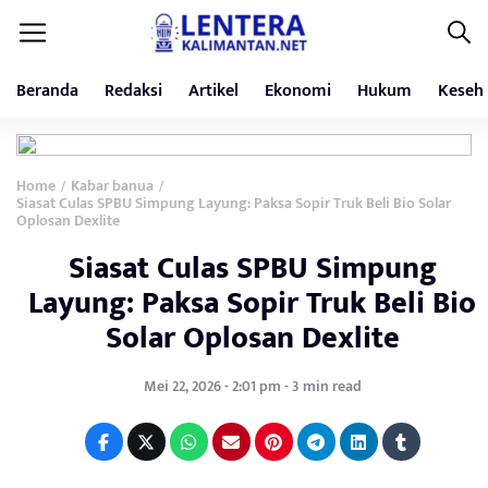
Beranda
Redaksi
Artikel
Ekonomi
Hukum
Keseh
Home
Kabar banua
/
/
Siasat Culas SPBU Simpung Layung: Paksa Sopir Truk Beli Bio Solar
Oplosan Dexlite
Siasat Culas SPBU Simpung
Layung: Paksa Sopir Truk Beli Bio
Solar Oplosan Dexlite
Mei 22, 2026 - 2:01 pm - 3 min read