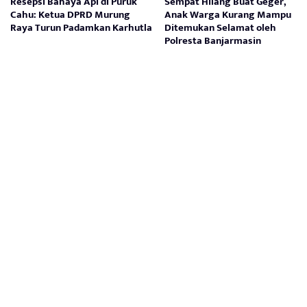
Resepsi Bahaya Api di Puruk
Sempat Hilang Buat Geger,
Cahu: Ketua DPRD Murung
Anak Warga Kurang Mampu
Raya Turun Padamkan Karhutla
Ditemukan Selamat oleh
Polresta Banjarmasin