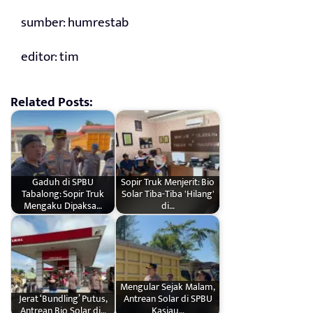
sumber: humrestab
editor: tim
Related Posts:
Gaduh di SPBU
Sopir Truk Menjerit: Bio
Tabalong: Sopir Truk
Solar Tiba-Tiba 'Hilang'
Mengaku Dipaksa…
di…
Mengular Sejak Malam,
Jerat ‘Bundling’ Putus,
Antrean Solar di SPBU
Antrean Bio Solar di…
Kasiau…