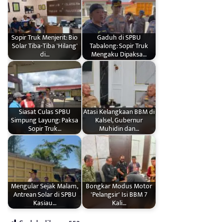
Sopir Truk Menjerit: Bio
Gaduh di SPBU
Solar Tiba-Tiba 'Hilang'
Tabalong: Sopir Truk
di…
Mengaku Dipaksa…
Siasat Culas SPBU
Atasi Kelangkaan BBM di
Simpung Layung: Paksa
Kalsel, Gubernur
Sopir Truk…
Muhidin dan…
Mengular Sejak Malam,
Bongkar Modus Motor
Antrean Solar di SPBU
'Pelangsir' Isi BBM 7
Kasiau…
Kali…