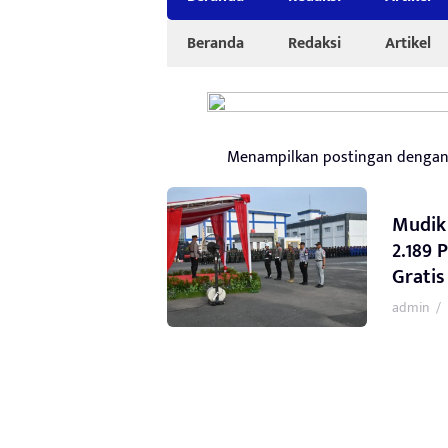
Beranda
Redaksi
Artikel
Menampilkan postingan denga
Mudik 
2.189 
Gratis
admin
/