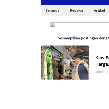
Beranda
Redaksi
Artikel
Menampilkan postingan deng
Kios P
Harga
admin
/