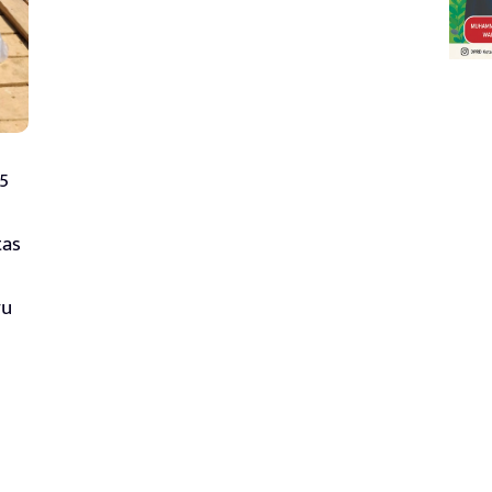
5
tas
u
yu