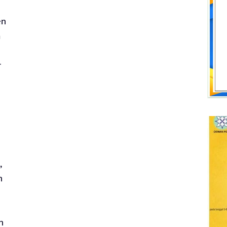
en
a
r
,
n
n