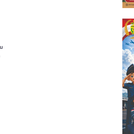
tu
a
h