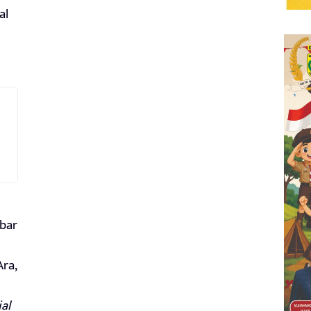
al
bar
Ara,
al