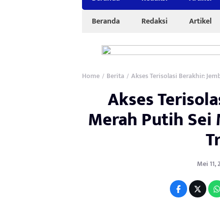
Beranda
Redaksi
Artikel
Home
Berita
Akses Terisolasi Berakhir: Jem
/
/
Akses Terisola
Merah Putih Sei M
T
Mei 11, 