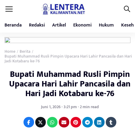
Beranda
Redaksi
Artikel
Ekonomi
Hukum
Keseh
Home
Berita
/
/
Bupati Muhammad Rusli Pimpin Upacara Hari Lahir Pancasila dan Hari
Jadi Kotabaru ke-76
Bupati Muhammad Rusli Pimpin
Upacara Hari Lahir Pancasila dan
Hari Jadi Kotabaru ke-76
Juni 1, 2026 - 3:21 pm - 2 min read