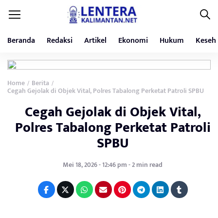
Beranda
Redaksi
Artikel
Ekonomi
Hukum
Keseh
Home
Berita
/
/
Cegah Gejolak di Objek Vital, Polres Tabalong Perketat Patroli SPBU
Cegah Gejolak di Objek Vital,
Polres Tabalong Perketat Patroli
SPBU
Mei 18, 2026 - 12:46 pm - 2 min read