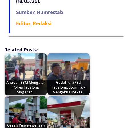
(18/05/26).
Sumber: Humrestab
Editor; Redaksi
Related Posts:
Antrean BBM Mengular,
Gaduh di SPBU
Polres Tabalong
Tabalong: Sopir Truk
Siagakan…
Mengaku Dipaksa…
Cegah Penyelewengan