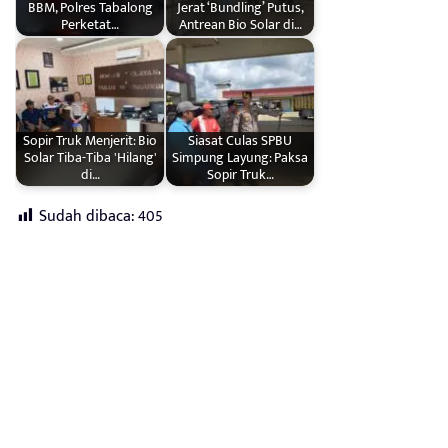
BBM, Polres Tabalong
Jerat ‘Bundling’ Putus,
Perketat…
Antrean Bio Solar di…
Sopir Truk Menjerit: Bio
Siasat Culas SPBU
Solar Tiba-Tiba 'Hilang'
Simpung Layung: Paksa
di…
Sopir Truk…
Sudah dibaca:
405