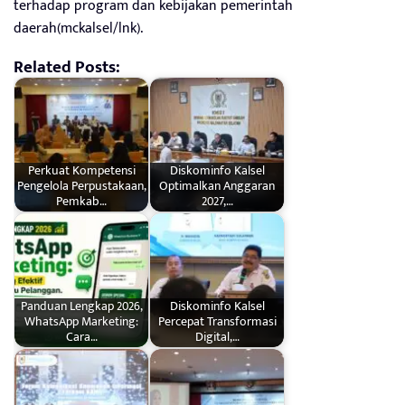
terhadap program dan kebijakan pemerintah
daerah(mckalsel/lnk).
Related Posts:
Perkuat Kompetensi
Diskominfo Kalsel
Pengelola Perpustakaan,
Optimalkan Anggaran
Pemkab…
2027,…
Panduan Lengkap 2026,
Diskominfo Kalsel
WhatsApp Marketing:
Percepat Transformasi
Cara…
Digital,…