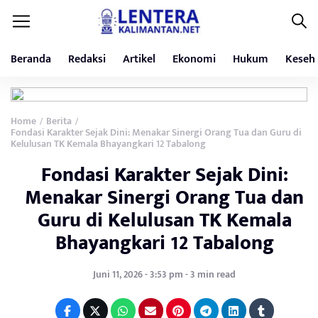
Beranda
Redaksi
Artikel
Ekonomi
Hukum
Keseh
Home
Berita
/
/
Fondasi Karakter Sejak Dini: Menakar Sinergi Orang Tua dan Guru di
Kelulusan TK Kemala Bhayangkari 12 Tabalong
Fondasi Karakter Sejak Dini:
Menakar Sinergi Orang Tua dan
Guru di Kelulusan TK Kemala
Bhayangkari 12 Tabalong
Juni 11, 2026 - 3:53 pm - 3 min read