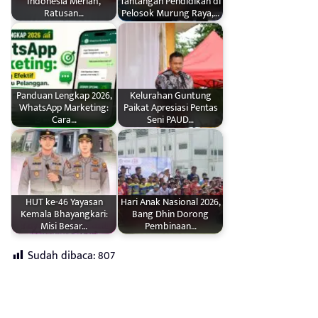
Indonesia Meriah,
Tantangan Pendidikan di
Ratusan…
Pelosok Murung Raya,…
Panduan Lengkap 2026,
Kelurahan Guntung
WhatsApp Marketing:
Paikat Apresiasi Pentas
Cara…
Seni PAUD…
HUT ke-46 Yayasan
Hari Anak Nasional 2026,
Kemala Bhayangkari:
Bang Dhin Dorong
Misi Besar…
Pembinaan…
Sudah dibaca:
807