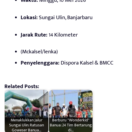
Waktu:
Minggu, 10 Mei 2026
Lokasi:
Sungai Ulin, Banjarbaru
Jarak Rute:
14 Kilometer
(Mckalsel/lenka)
Penyelenggara:
Dispora Kalsel & BMCC
Related Posts:
Menaklukkan Jalur
Berburu "Wonderkid"
Sungai Ulin: Ratusan
Banua: 24 Tim Bertarung
Goweser Banua…
di…