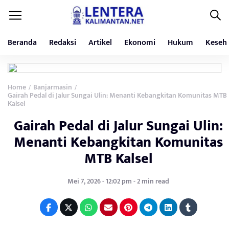
Beranda
Redaksi
Artikel
Ekonomi
Hukum
Keseh
Home
Banjarmasin
/
/
Gairah Pedal di Jalur Sungai Ulin: Menanti Kebangkitan Komunitas MTB
Kalsel
Gairah Pedal di Jalur Sungai Ulin:
Menanti Kebangkitan Komunitas
MTB Kalsel
Mei 7, 2026 - 12:02 pm - 2 min read