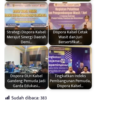
Strategi Dispora Kalsel:
Dispora Kalsel Cetak
Merajut Sinergi Daerah
Wasit dan Juri
Demi…
Bersertifikat…
Dispora-DLH Kalsel
Tingkatkan Indeks
Gandeng Pemuda Jadi
Pembangunan Pemuda,
Garda Edukasi…
Dispora Kalsel…
Sudah dibaca:
383