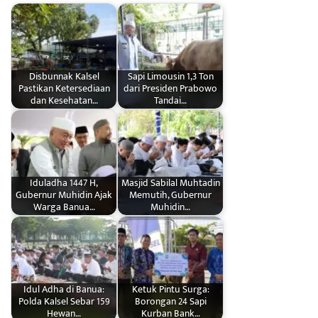
Disbunnak Kalsel
Sapi Limousin 1,3 Ton
Pastikan Ketersediaan
dari Presiden Prabowo
dan Kesehatan…
Tandai…
Iduladha 1447 H,
Masjid Sabilal Muhtadin
Gubernur Muhidin Ajak
Memutih, Gubernur
Warga Banua…
Muhidin…
Idul Adha di Banua:
Ketuk Pintu Surga:
Polda Kalsel Sebar 159
Borongan 24 Sapi
Hewan…
Kurban Bank…