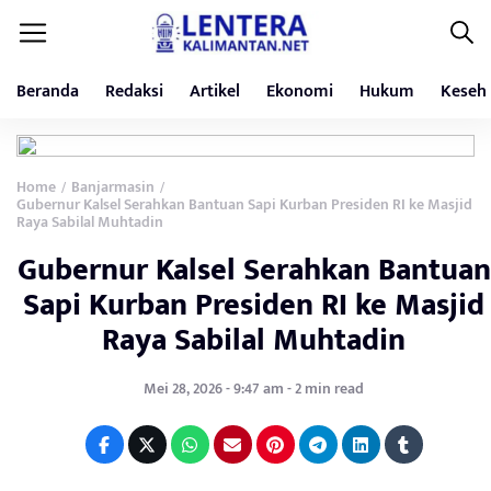
Beranda
Redaksi
Artikel
Ekonomi
Hukum
Keseh
Home
Banjarmasin
/
/
Gubernur Kalsel Serahkan Bantuan Sapi Kurban Presiden RI ke Masjid
Raya Sabilal Muhtadin
Gubernur Kalsel Serahkan Bantuan
Sapi Kurban Presiden RI ke Masjid
Raya Sabilal Muhtadin
Mei 28, 2026 - 9:47 am - 2 min read