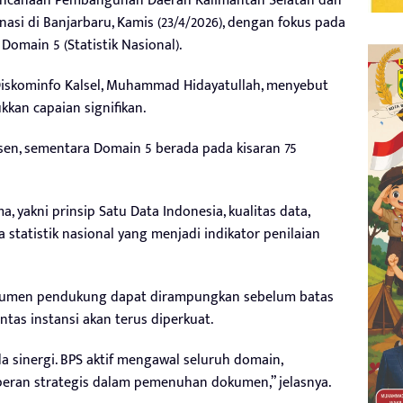
rencanaan Pembangunan Daerah Kalimantan Selatan dan
nasi di Banjarbaru, Kamis (23/4/2026), dengan fokus pada
omain 5 (Statistik Nasional).
 Diskominfo Kalsel, Muhammad Hidayatullah, menyebut
kan capaian signifikan.
sen, sementara Domain 5 berada pada kisaran 75
 yakni prinsip Satu Data Indonesia, kualitas data,
ta statistik nasional yang menjadi indikator penilaian
dokumen pendukung dapat dirampungkan sebelum batas
intas instansi akan terus diperkuat.
a sinergi. BPS aktif mengawal seluruh domain,
eran strategis dalam pemenuhan dokumen,” jelasnya.