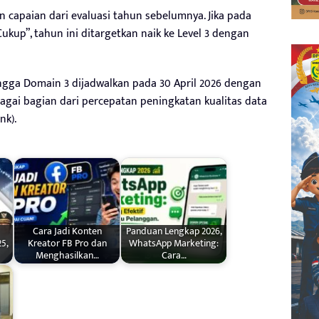
capaian dari evaluasi tahun sebelumnya. Jika pada
ukup”, tahun ini ditargetkan naik ke Level 3 dengan
gga Domain 3 dijadwalkan pada 30 April 2026 dengan
bagai bagian dari percepatan peningkatan kualitas data
nk).
Cara Jadi Konten
Panduan Lengkap 2026,
5,
Kreator FB Pro dan
WhatsApp Marketing:
Menghasilkan…
Cara…