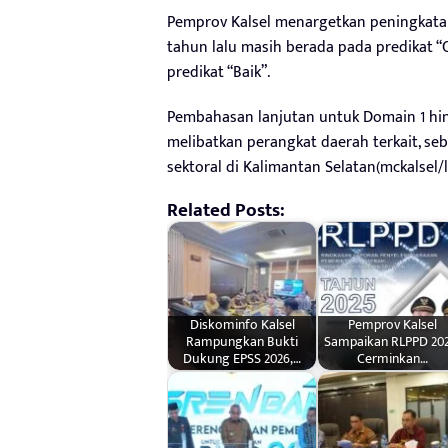
Pemprov Kalsel menargetkan peningkatan 
tahun lalu masih berada pada predikat “C
predikat “Baik”.
Pembahasan lanjutan untuk Domain 1 hin
melibatkan perangkat daerah terkait, se
sektoral di Kalimantan Selatan(mckalsel/l
Related Posts:
Diskominfo Kalsel
Pemprov Kalsel
Rampungkan Bukti
Sampaikan RLPPD 202
Dukung EPSS 2026,…
Cerminkan…