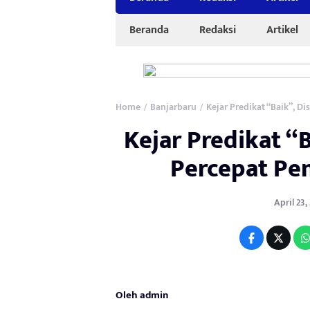
Beranda
Redaksi
Artikel
Home
Banjarbaru
Kejar Predikat “Baik”, 
/
/
Kejar Predikat “
Percepat Pe
April 23,
Oleh admin