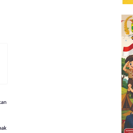
kan
pak