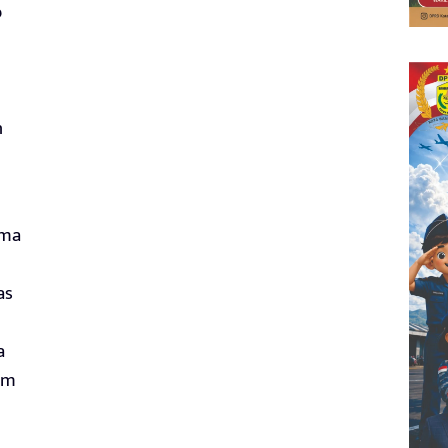
b
n
ama
as
a
am