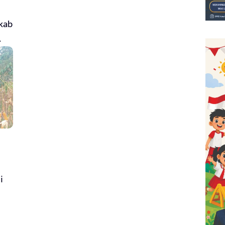
mkab
.
i