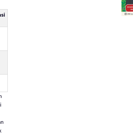
si
n
i
an
k