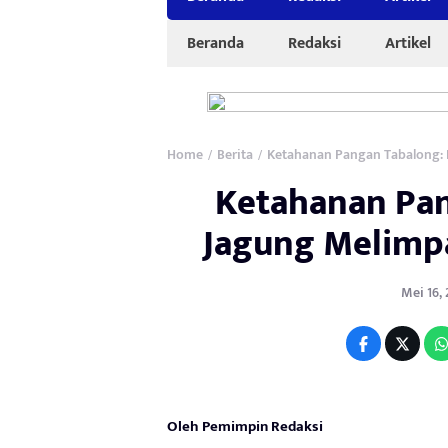
Beranda
Redaksi
Artikel
Home
Berita
Ketahanan Pangan Tabalong: 
/
/
Ketahanan Pan
Jagung Melimpa
Mei 16, 
Oleh Pemimpin Redaksi