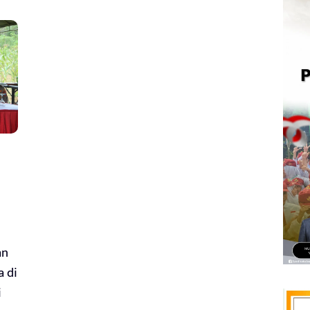
an
a di
i