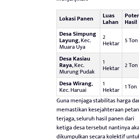
Luas
Poten
Lokasi Panen
Lahan
Hasil
Desa Simpung
2
Layung
, Kec.
5 Ton
Hektar
Muara Uya
Desa Kasiau
1
Raya
, Kec.
2 Ton
Hektar
Murung Pudak
Desa Wirang
,
1
1 Ton
Kec. Haruai
Hektar
Guna menjaga stabilitas harga da
memastikan kesejahteraan petan
terjaga, seluruh hasil panen dari
ketiga desa tersebut nantinya ak
dikumpulkan secara kolektif untu