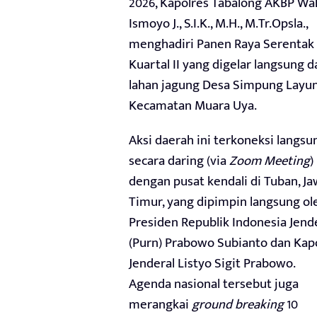
2026, Kapolres Tabalong AKBP W
Ismoyo J., S.I.K., M.H., M.Tr.Opsla.,
menghadiri Panen Raya Serentak
Kuartal II yang digelar langsung d
lahan jagung Desa Simpung Layun
Kecamatan Muara Uya.
Aksi daerah ini terkoneksi langsu
secara daring (via
Zoom Meeting
)
dengan pusat kendali di Tuban, J
Timur, yang dipimpin langsung ol
Presiden Republik Indonesia Jend
(Purn) Prabowo Subianto dan Kapo
Jenderal Listyo Sigit Prabowo.
Agenda nasional tersebut juga
merangkai
ground breaking
10