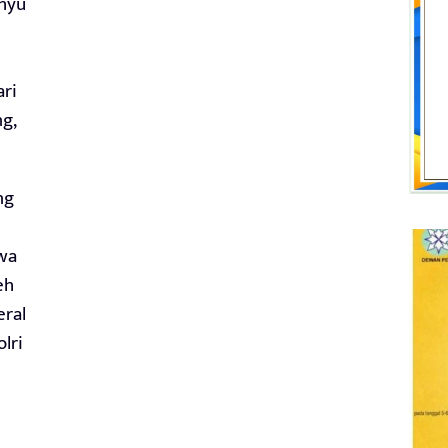
ahyu
ari
g,
ng
awa
eh
eral
lri