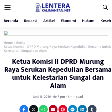
Beranda
Redaksi
Artikel
Ekonomi
Hukum
Keseh
Home
Berita
/
/
Ketua Komisi II DPRD Murung Raya Serukan Kepedulian Bersama untuk
Kelestarian Sungai dan Alam
Ketua Komisi II DPRD Murung
Raya Serukan Kepedulian Bersama
untuk Kelestarian Sungai dan
Alam
Juni 16, 2026 - 6:47 pm - 1 min read