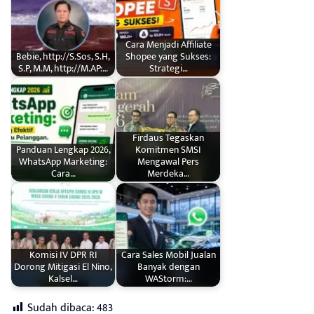
Cara Menjadi Affiliate
Bebie, http://S.Sos, S.H,
Shopee yang Sukses:
S.P, M.M, http://M.AP:…
Strategi…
Firdaus Tegaskan
Panduan Lengkap 2026,
Komitmen SMSI
WhatsApp Marketing:
Mengawal Pers
Cara…
Merdeka…
Komisi IV DPR RI
Cara Sales Mobil Jualan
Dorong Mitigasi El Nino,
Banyak dengan
Kalsel…
WAStorm:…
Sudah dibaca:
483