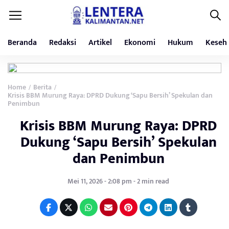
Beranda
Redaksi
Artikel
Ekonomi
Hukum
Keseh
Home
Berita
/
/
Krisis BBM Murung Raya: DPRD Dukung ‘Sapu Bersih’ Spekulan dan
Penimbun
Krisis BBM Murung Raya: DPRD
Dukung ‘Sapu Bersih’ Spekulan
dan Penimbun
Mei 11, 2026 - 2:08 pm - 2 min read