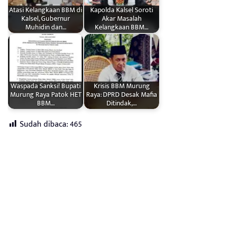
Atasi Kelangkaan BBM di
Kapolda Kalsel Soroti
Kalsel, Gubernur
Akar Masalah
Muhidin dan…
Kelangkaan BBM…
Waspada Sanksi! Bupati
Krisis BBM Murung
Murung Raya Patok HET
Raya: DPRD Desak Mafia
BBM…
Ditindak,…
Sudah dibaca:
465