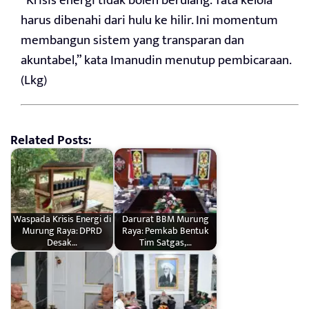
“Krisis energi tidak boleh berulang. Tata kelola
harus dibenahi dari hulu ke hilir. Ini momentum
membangun sistem yang transparan dan
akuntabel,” kata Imanudin menutup pembicaraan.
(Lkg)
Related Posts:
Waspada Krisis Energi di
Darurat BBM Murung
Murung Raya: DPRD
Raya: Pemkab Bentuk
Desak…
Tim Satgas,…