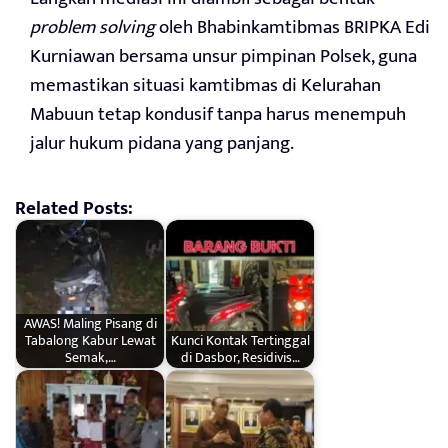
problem solving
oleh Bhabinkamtibmas BRIPKA Edi
Kurniawan bersama unsur pimpinan Polsek, guna
memastikan situasi kamtibmas di Kelurahan
Mabuun tetap kondusif tanpa harus menempuh
jalur hukum pidana yang panjang.
Related Posts:
AWAS! Maling Pisang di
Tabalong Kabur Lewat
Kunci Kontak Tertinggal
Semak,…
di Dasbor, Residivis…