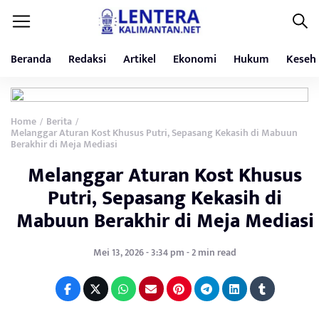
Beranda
Redaksi
Artikel
Ekonomi
Hukum
Keseh
Home
Berita
/
/
Melanggar Aturan Kost Khusus Putri, Sepasang Kekasih di Mabuun
Berakhir di Meja Mediasi
Melanggar Aturan Kost Khusus
Putri, Sepasang Kekasih di
Mabuun Berakhir di Meja Mediasi
Mei 13, 2026 - 3:34 pm - 2 min read