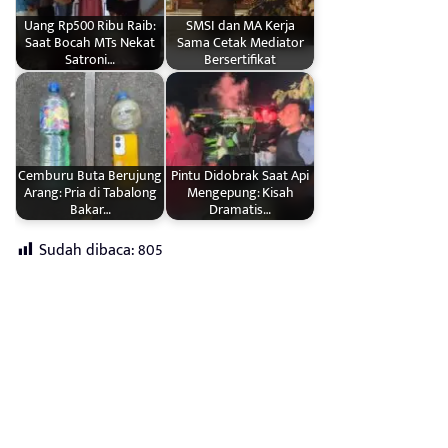
Uang Rp500 Ribu Raib:
SMSI dan MA Kerja
Saat Bocah MTs Nekat
Sama Cetak Mediator
Satroni…
Bersertifikat
Cemburu Buta Berujung
Pintu Didobrak Saat Api
Arang: Pria di Tabalong
Mengepung: Kisah
Bakar…
Dramatis…
Sudah dibaca:
805