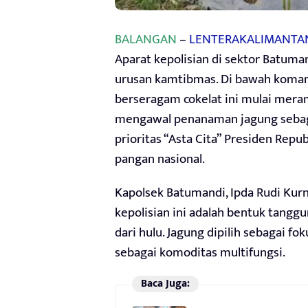
BALANGAN
–
LENTERAKALIMANTA
Aparat kepolisian di sektor Batuman
urusan kamtibmas. Di bawah koman
berseragam cokelat ini mulai mer
mengawal penanaman jagung sebag
prioritas “Asta Cita” Presiden Re
pangan nasional.
Kapolsek Batumandi, Ipda Rudi Ku
kepolisian ini adalah bentuk tangg
dari hulu. Jagung dipilih sebagai f
sebagai komoditas multifungsi.
Baca Juga: