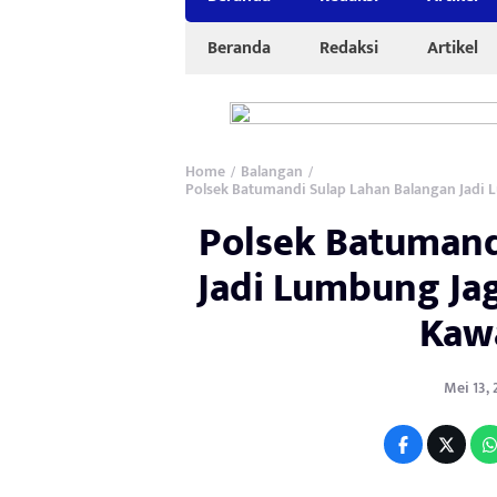
Beranda
Redaksi
Artikel
Home
Balangan
/
/
Polsek Batumandi Sulap Lahan Balangan Jadi
Polsek Batumand
Jadi Lumbung Ja
Kawa
Mei 13, 