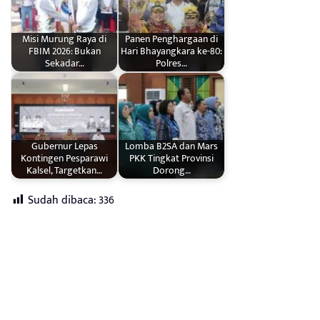
Misi Murung Raya di
Panen Penghargaan di
FBIM 2026: Bukan
Hari Bhayangkara ke-80:
Sekadar…
Polres…
Gubernur Lepas
Lomba B2SA dan Mars
Kontingen Pesparawi
PKK Tingkat Provinsi
Kalsel, Targetkan…
Dorong…
Sudah dibaca:
336