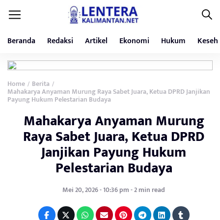
Beranda
Redaksi
Artikel
Ekonomi
Hukum
Keseh
Home
Berita
/
/
Mahakarya Anyaman Murung Raya Sabet Juara, Ketua DPRD Janjikan
Payung Hukum Pelestarian Budaya
Mahakarya Anyaman Murung
Raya Sabet Juara, Ketua DPRD
Janjikan Payung Hukum
Pelestarian Budaya
Mei 20, 2026 - 10:36 pm - 2 min read