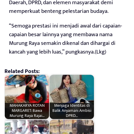
Daerah, DPRD, dan elemen masyarakat demi
memperkuat benteng pelestarian budaya.
“Semoga prestasi ini menjadi awal dari capaian-
capaian besar lainnya yang membawa nama
Murung Raya semakin dikenal dan dihargai di
kancah yang lebih luas,” pungkasnya.(Lkg)
Related Posts:
MAHAKARYA ROTAN
Menjaga Identitas di
MARGARET: Bawa
Balik Anyaman: Ambisi
Murung Raya Rajai…
DPRD…