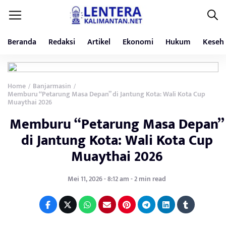
Beranda
Redaksi
Artikel
Ekonomi
Hukum
Keseh
Home
Banjarmasin
/
/
Memburu “Petarung Masa Depan” di Jantung Kota: Wali Kota Cup
Muaythai 2026
Memburu “Petarung Masa Depan”
di Jantung Kota: Wali Kota Cup
Muaythai 2026
Mei 11, 2026 - 8:12 am - 2 min read