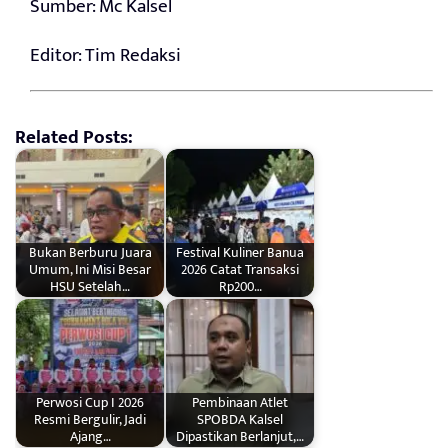
Sumber: Mc Kalsel
Editor: Tim Redaksi
Related Posts:
Bukan Berburu Juara
Festival Kuliner Banua
Umum, Ini Misi Besar
2026 Catat Transaksi
HSU Setelah…
Rp200…
Perwosi Cup I 2026
Pembinaan Atlet
Resmi Bergulir, Jadi
SPOBDA Kalsel
Ajang…
Dipastikan Berlanjut,…