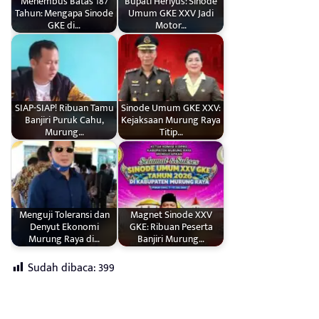
Menembus Batas 187
Bupati Heriyus: Sinode
Tahun: Mengapa Sinode
Umum GKE XXV Jadi
GKE di…
Motor…
SIAP-SIAP! Ribuan Tamu
Sinode Umum GKE XXV:
Banjiri Puruk Cahu,
Kejaksaan Murung Raya
Murung…
Titip…
Menguji Toleransi dan
Magnet Sinode XXV
Denyut Ekonomi
GKE: Ribuan Peserta
Murung Raya di…
Banjiri Murung…
Sudah dibaca:
399