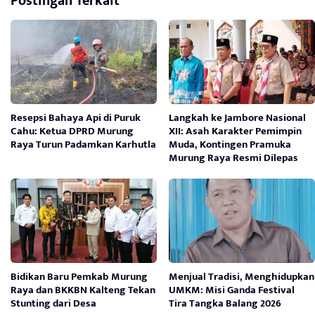
Postingan Terkait
Resepsi Bahaya Api di Puruk
Langkah ke Jambore Nasional
Cahu: Ketua DPRD Murung
XII: Asah Karakter Pemimpin
Raya Turun Padamkan Karhutla
Muda, Kontingen Pramuka
Murung Raya Resmi Dilepas
Bidikan Baru Pemkab Murung
Menjual Tradisi, Menghidupkan
Raya dan BKKBN Kalteng Tekan
UMKM: Misi Ganda Festival
Stunting dari Desa
Tira Tangka Balang 2026