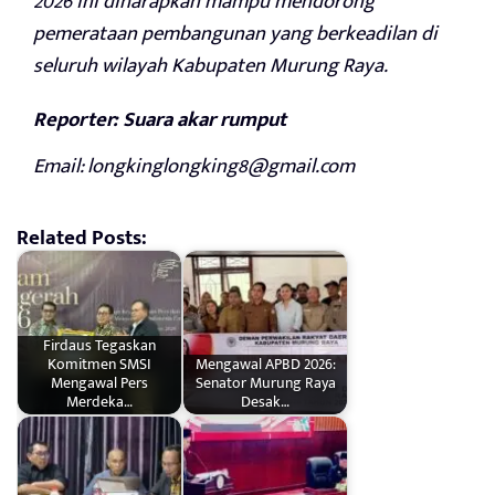
2026 ini diharapkan mampu mendorong
pemerataan pembangunan yang berkeadilan di
seluruh wilayah Kabupaten Murung Raya.
Reporter: Suara akar rumput
Email: longkinglongking8@gmail.com
Related Posts:
Firdaus Tegaskan
Komitmen SMSI
Mengawal APBD 2026:
Mengawal Pers
Senator Murung Raya
Merdeka…
Desak…