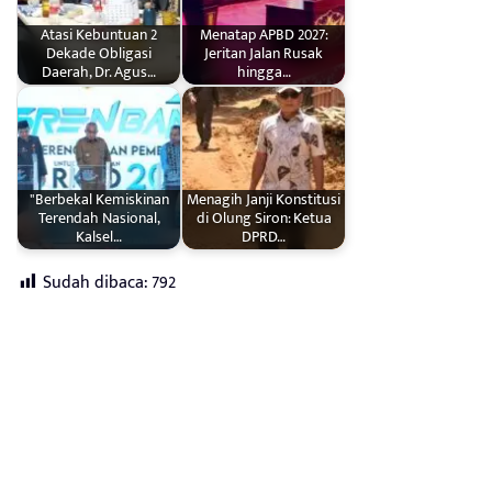
Atasi Kebuntuan 2
Menatap APBD 2027:
Dekade Obligasi
Jeritan Jalan Rusak
Daerah, Dr. Agus…
hingga…
"Berbekal Kemiskinan
Menagih Janji Konstitusi
Terendah Nasional,
di Olung Siron: Ketua
Kalsel…
DPRD…
Sudah dibaca:
792