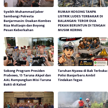
Syeikh Muhammad Jaber
RUMAH KOSONG TANPA
Sambangi Polresta
LISTRIK LUDES TERBAKAR DI
Banjarmasin: Doakan Kombes
BALANGAN: TEROR DUA
Riza Muttaqin dan Boyong
PEKAN BERUNTUN DI TENGAH
Pesan Keberkahan
MUSIM KERING
Sokong Program Presiden
Taruhan Nyawa di Bak Terbuka:
Prabowo, 15 Taruna Akpol dan
Polisi Banjarbaru Ambil
AAL Rampungkan Misi Taruna
Tindakan Tegas
Bakti di Kalsel