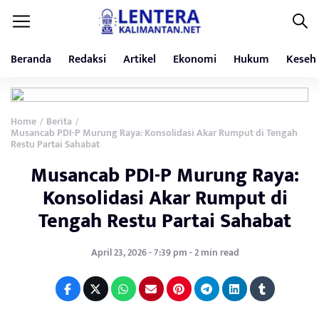
Beranda
Redaksi
Artikel
Ekonomi
Hukum
Keseh
Home
Berita
/
/
Musancab PDI-P Murung Raya: Konsolidasi Akar Rumput di Tengah
Restu Partai Sahabat
Musancab PDI-P Murung Raya:
Konsolidasi Akar Rumput di
Tengah Restu Partai Sahabat
April 23, 2026 - 7:39 pm - 2 min read