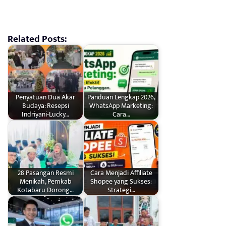
Related Posts:
Penyatuan Dua Akar
Panduan Lengkap 2026,
Budaya: Resepsi
WhatsApp Marketing:
Indriyani-Lucky…
Cara…
28 Pasangan Resmi
Cara Menjadi Affiliate
Menikah, Pemkab
Shopee yang Sukses:
Kotabaru Dorong…
Strategi…