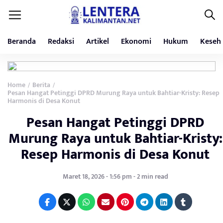
Beranda
Redaksi
Artikel
Ekonomi
Hukum
Keseh
Home
Berita
/
/
Pesan Hangat Petinggi DPRD Murung Raya untuk Bahtiar-Kristy: Resep
Harmonis di Desa Konut
Pesan Hangat Petinggi DPRD
Murung Raya untuk Bahtiar-Kristy:
Resep Harmonis di Desa Konut
Maret 18, 2026 - 1:56 pm - 2 min read