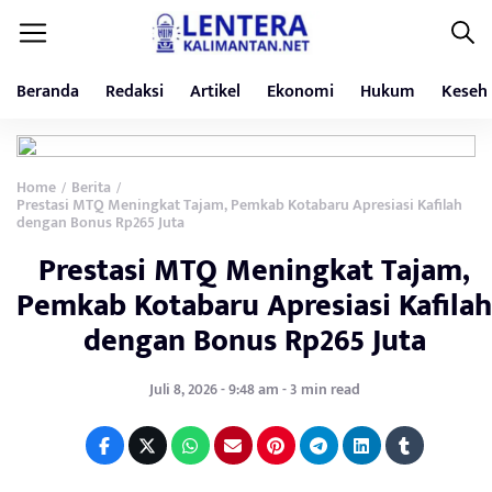
Beranda
Redaksi
Artikel
Ekonomi
Hukum
Keseh
Home
Berita
/
/
Prestasi MTQ Meningkat Tajam, Pemkab Kotabaru Apresiasi Kafilah
dengan Bonus Rp265 Juta
Prestasi MTQ Meningkat Tajam,
Pemkab Kotabaru Apresiasi Kafilah
dengan Bonus Rp265 Juta
Juli 8, 2026 - 9:48 am - 3 min read