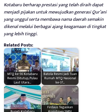
Kotabaru berharap prestasi yang telah diraih dapat
menjadi pijakan untuk mewujudkan generasi Qur’ani
yang unggul serta membawa nama daerah semakin
dikenal melalui berbagai ajang keagamaan di tingkat
yang lebih tinggi.
Related Posts:
MTQ ke-56 Kotabaru
Batola Resmi Jadi Tuan
Resmi Ditutup, Pulau
Rumah MTQ Nasional
Laut Utara…
ke-37…
Firdaus Tegaskan
Bupati Kotabaru
Komitmen SMSI