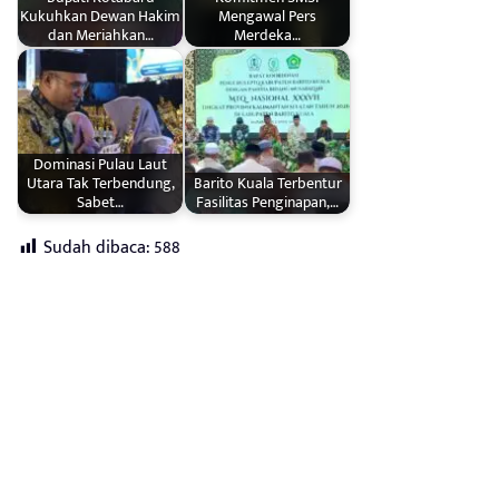
Kukuhkan Dewan Hakim
Mengawal Pers
dan Meriahkan…
Merdeka…
Dominasi Pulau Laut
Utara Tak Terbendung,
Barito Kuala Terbentur
Sabet…
Fasilitas Penginapan,…
Sudah dibaca:
588