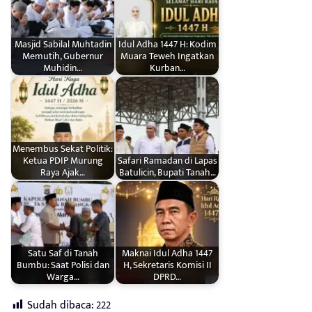
Masjid Sabilal Muhtadin
Idul Adha 1447 H: Kodim
Memutih, Gubernur
Muara Teweh Ingatkan
Muhidin…
Kurban…
Menembus Sekat Politik:
Ketua PDIP Murung
Safari Ramadan di Lapas
Raya Ajak…
Batulicin, Bupati Tanah…
Satu Saf di Tanah
Maknai Idul Adha 1447
Bumbu: Saat Polisi dan
H, Sekretaris Komisi II
Warga…
DPRD…
Sudah dibaca:
222