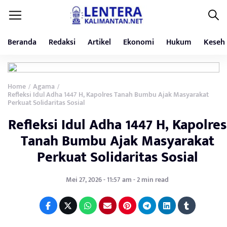
Beranda
Redaksi
Artikel
Ekonomi
Hukum
Keseh
Home
Agama
/
/
Refleksi Idul Adha 1447 H, Kapolres Tanah Bumbu Ajak Masyarakat
Perkuat Solidaritas Sosial
Refleksi Idul Adha 1447 H, Kapolres
Tanah Bumbu Ajak Masyarakat
Perkuat Solidaritas Sosial
Mei 27, 2026 - 11:57 am - 2 min read