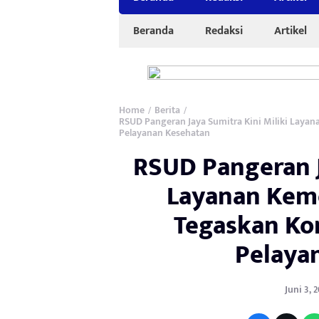
Beranda
Redaksi
Artikel
Home
Berita
/
/
RSUD Pangeran Jaya Sumitra Kini Miliki Laya
Pelayanan Kesehatan
RSUD Pangeran J
Layanan Kemo
Tegaskan Ko
Pelaya
Juni 3, 