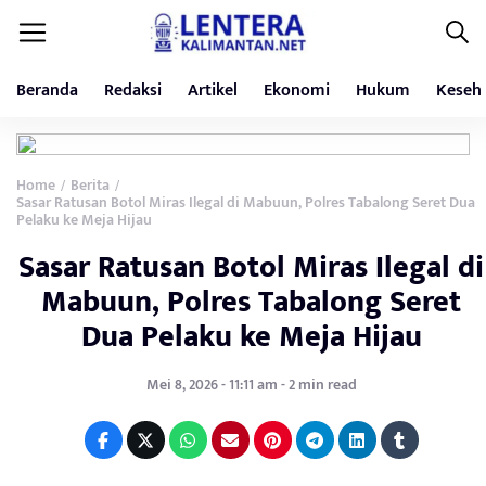
Beranda
Redaksi
Artikel
Ekonomi
Hukum
Keseh
Home
Berita
/
/
Sasar Ratusan Botol Miras Ilegal di Mabuun, Polres Tabalong Seret Dua
Pelaku ke Meja Hijau
Sasar Ratusan Botol Miras Ilegal di
Mabuun, Polres Tabalong Seret
Dua Pelaku ke Meja Hijau
Mei 8, 2026 - 11:11 am - 2 min read