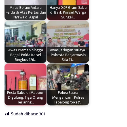
Miras Berau: Antara
Hanya 0,07 Gram Sabu
Perda di Atas Kertas dan
di Balik Ponsel: Warga
Nyawa di Aspal
Sungai…
Awas Preman hingga
Awas Jaringan 'Buaya'!
Begal: Polda Kalsel
Polresta Banjarmasin
Ringkus 126…
Sita 13…
Pesta Sabu di Mabuun
Polusi Suara
Digulung, Tiga Orang
Mengancam: Polres
Terjaring…
Tabalong 'Sikat'…
Sudah dibaca:
301