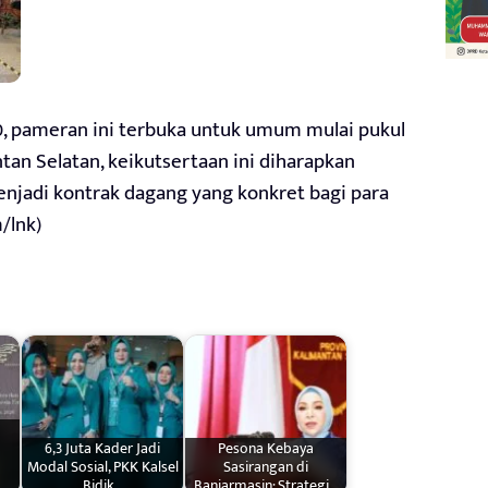
, pameran ini terbuka untuk umum mulai pukul
ntan Selatan, keikutsertaan ini diharapkan
adi kontrak dagang yang konkret bagi para
/lnk)
6,3 Juta Kader Jadi
Pesona Kebaya
Modal Sosial, PKK Kalsel
Sasirangan di
Bidik…
Banjarmasin: Strategi…