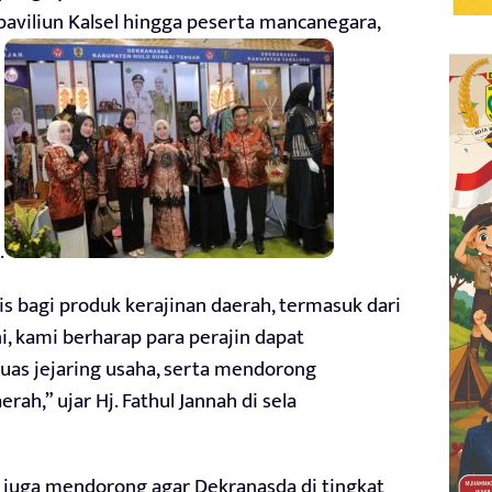
 paviliun Kalsel hingga peserta mancanegara,
.
s bagi produk kerajinan daerah, termasuk dari
ni, kami berharap para perajin dapat
as jejaring usaha, serta mendorong
ah,” ujar Hj. Fathul Jannah di sela
ini juga mendorong agar Dekranasda di tingkat