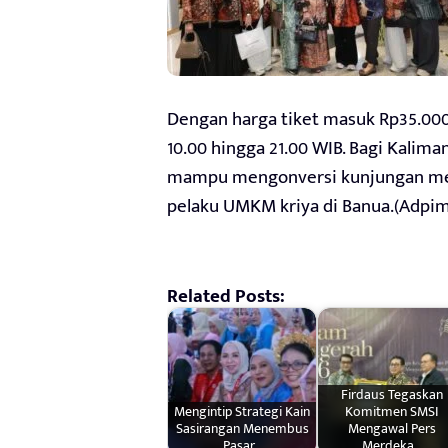
Dengan harga tiket masuk Rp35.000
10.00 hingga 21.00 WIB. Bagi Kalima
mampu mengonversi kunjungan menj
pelaku UMKM kriya di Banua.(Adpim
Related Posts:
Firdaus Tegaskan
Mengintip Strategi Kain
Komitmen SMSI
Sasirangan Menembus
Mengawal Pers
Pasar…
Merdeka…