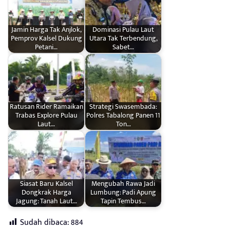
Jamin Harga Tak Anjlok,
Dominasi Pulau Laut
Pemprov Kalsel Dukung
Utara Tak Terbendung,
Petani…
Sabet…
Ratusan Rider Ramaikan
Strategi Swasembada:
Trabas Explore Pulau
Polres Tabalong Panen 11
Laut…
Ton…
Siasat Baru Kalsel
Mengubah Rawa Jadi
Dongkrak Harga
Lumbung: Padi Apung
Jagung: Tanah Laut…
Tapin Tembus…
Sudah dibaca:
884