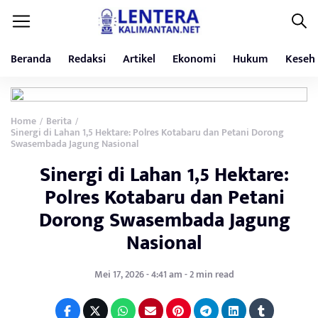
Beranda
Redaksi
Artikel
Ekonomi
Hukum
Keseh
Home
Berita
/
/
Sinergi di Lahan 1,5 Hektare: Polres Kotabaru dan Petani Dorong
Swasembada Jagung Nasional
Sinergi di Lahan 1,5 Hektare:
Polres Kotabaru dan Petani
Dorong Swasembada Jagung
Nasional
Mei 17, 2026 - 4:41 am - 2 min read