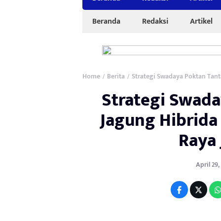
Beranda
Redaksi
Artikel
Home
Berita
Strategi Swadaya Poktan Tant
/
/
Strategi Swada
Jagung Hibrida
Raya 
April 29,