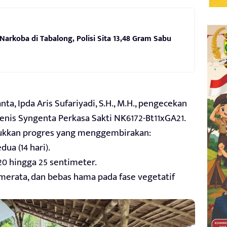
arkoba di Tabalong, Polisi Sita 13,48 Gram Sabu
ta, Ipda Aris Sufariyadi, S.H., M.H., pengecekan
jenis Syngenta Perkasa Sakti NK6172-Bt11xGA21.
jukkan progres yang menggembirakan:
a (14 hari).
20 hingga 25 sentimeter.
 merata, dan bebas hama pada fase vegetatif