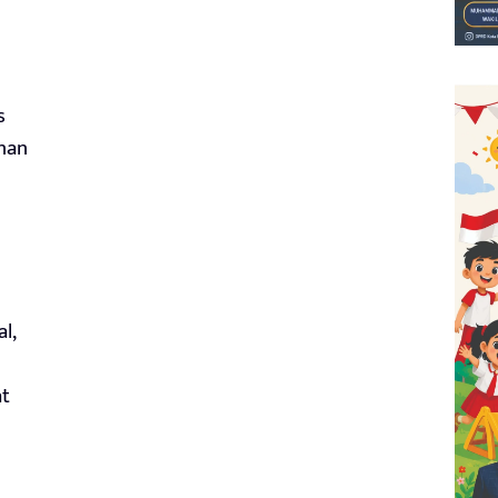
s
anan
l,
at