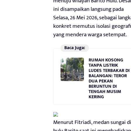
menuju wilayah Barito Hulu. Des
ini disampaikan langsung pada
Selasa, 26 Mei 2026, sebagai lang
konkret memutus isolasi geografi
yang mendera warga setempat.
Baca Juga:
RUMAH KOSONG
TANPA LISTRIK
LUDES TERBAKAR DI
BALANGAN: TEROR
DUA PEKAN
BERUNTUN DI
TENGAH MUSIM
KERING
Menurut Fitriadi, medan sungai d
hulu Barito saat ini menghadirkan