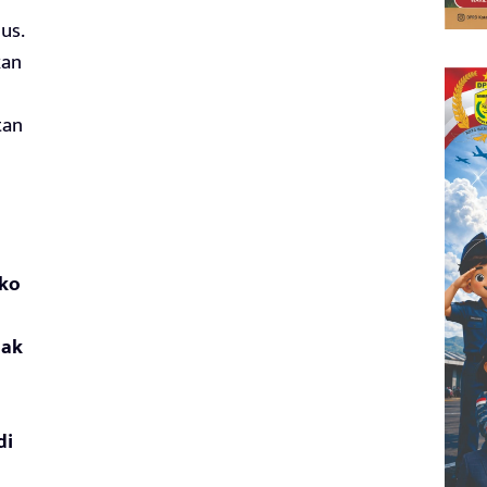
us.
kan
tan
iko
dak
di