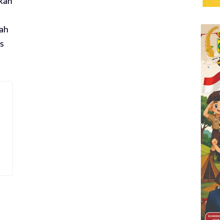
akan
kah
s
i