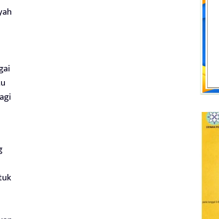
yah
gai
tu
agi
g
tuk