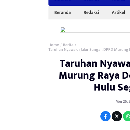
Beranda
Redaksi
Artikel
Home
Berita
/
/
Taruhan Nyawa di Jalur Sungai, DPRD Murung R
Taruhan Nyawa 
Murung Raya De
Hulu Se
Mei 26, 