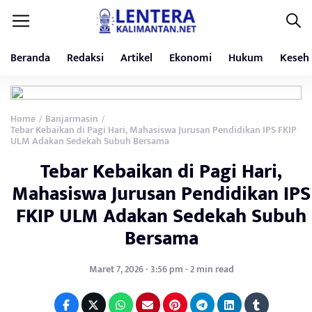
Beranda
Redaksi
Artikel
Ekonomi
Hukum
Keseh
Home
Banjarmasin
/
/
Tebar Kebaikan di Pagi Hari, Mahasiswa Jurusan Pendidikan IPS FKIP
ULM Adakan Sedekah Subuh Bersama
Tebar Kebaikan di Pagi Hari,
Mahasiswa Jurusan Pendidikan IPS
FKIP ULM Adakan Sedekah Subuh
Bersama
Maret 7, 2026 - 3:56 pm - 2 min read