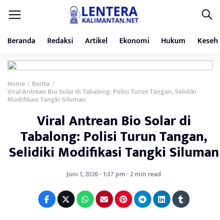
Beranda
Redaksi
Artikel
Ekonomi
Hukum
Keseh
Home
Berita
/
/
Viral Antrean Bio Solar di Tabalong: Polisi Turun Tangan, Selidiki
Modifikasi Tangki Siluman
Viral Antrean Bio Solar di
Tabalong: Polisi Turun Tangan,
Selidiki Modifikasi Tangki Siluman
Juni 1, 2026 - 1:37 pm - 2 min read