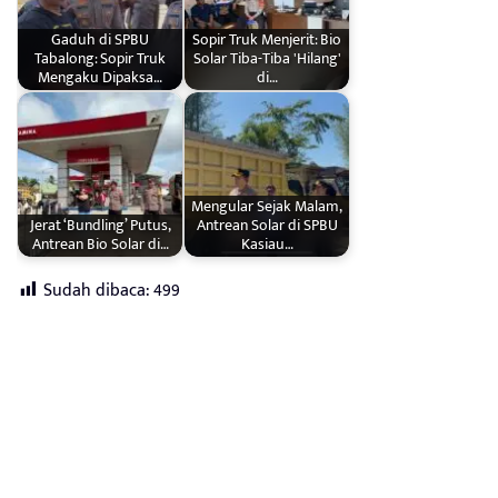
Gaduh di SPBU
Sopir Truk Menjerit: Bio
Tabalong: Sopir Truk
Solar Tiba-Tiba 'Hilang'
Mengaku Dipaksa…
di…
Mengular Sejak Malam,
Jerat ‘Bundling’ Putus,
Antrean Solar di SPBU
Antrean Bio Solar di…
Kasiau…
Sudah dibaca:
499