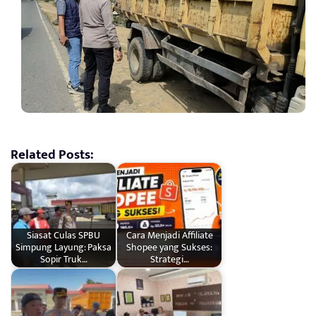
Related Posts:
Siasat Culas SPBU
Cara Menjadi Affiliate
Simpung Layung: Paksa
Shopee yang Sukses:
Sopir Truk…
Strategi…