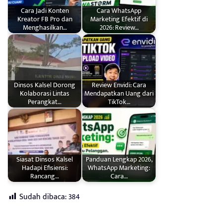
Cara Jadi Konten
Cara WhatsApp
Kreator FB Pro dan
Marketing Efektif di
Menghasilkan…
2026: Review…
Dinsos Kalsel Dorong
Review Envidi: Cara
Kolaborasi Lintas
Mendapatkan Uang dari
Perangkat…
TikTok…
Siasat Dinsos Kalsel
Panduan Lengkap 2026,
Hadapi Efisiensi:
WhatsApp Marketing:
Rancang…
Cara…
Sudah dibaca:
384