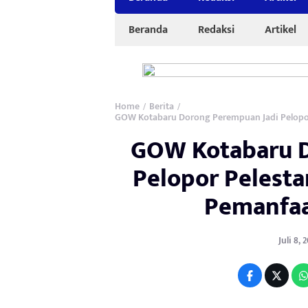
Beranda
Redaksi
Artikel
Home
Berita
/
/
GOW Kotabaru Dorong Perempuan Jadi Pelopo
GOW Kotabaru D
Pelopor Pelest
Pemanfaa
Juli 8,