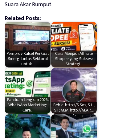
Suara Akar Rumput
Related Posts:
Pemprov Kalsel Perkuat
Cara Menjadi Affiliate
Sinergi Lintas Sektoral
Shopee yang Sukses:
untuk…
Strategi…
Panduan Lengkap 2026,
WhatsApp Marketing:
Bebie, http://S.Sos, S.H,
Cara…
S.P, M.M, http://M.AP:…