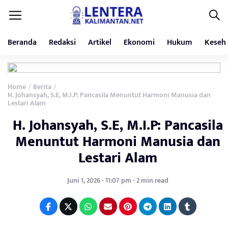
Beranda
Redaksi
Artikel
Ekonomi
Hukum
Keseh
Home
Berita
/
/
H. Johansyah, S.E, M.I.P: Pancasila Menuntut Harmoni Manusia dan
Lestari Alam
H. Johansyah, S.E, M.I.P: Pancasila
Menuntut Harmoni Manusia dan
Lestari Alam
Juni 1, 2026 - 11:07 pm - 2 min read