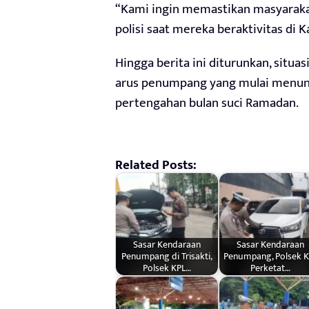
“Kami ingin memastikan masyarak
polisi saat mereka beraktivitas di 
Hingga berita ini diturunkan, situa
arus penumpang yang mulai menunj
pertengahan bulan suci Ramadan.
Related Posts:
Sasar Kendaraan
Sasar Kendaraan
Penumpang di Trisakti,
Penumpang, Polsek K
Polsek KPL…
Perketat…