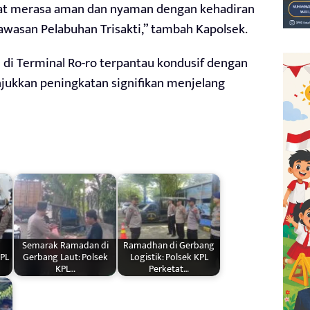
at merasa aman dan nyaman dengan kehadiran
Kawasan Pelabuhan Trisakti,” tambah Kapolsek.
si di Terminal Ro-ro terpantau kondusif dengan
ukkan peningkatan signifikan menjelang
Semarak Ramadan di
Ramadhan di Gerbang
PL
Gerbang Laut: Polsek
Logistik: Polsek KPL
KPL…
Perketat…