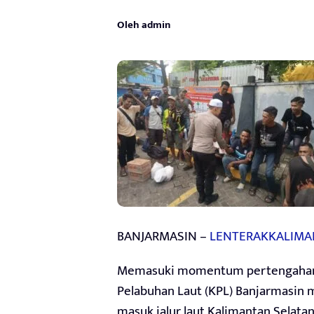
Oleh admin
BANJARMASIN –
LENTERAKKALIMA
Memasuki momentum pertengahan R
Pelabuhan Laut (KPL) Banjarmasin
masuk jalur laut Kalimantan Selata