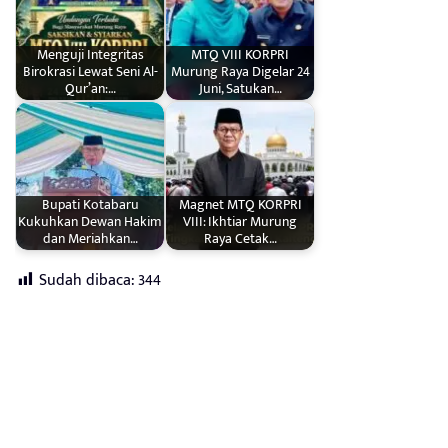
Menguji Integritas
MTQ VIII KORPRI
Birokrasi Lewat Seni Al-
Murung Raya Digelar 24
Qur’an:…
Juni, Satukan…
Bupati Kotabaru
Magnet MTQ KORPRI
Kukuhkan Dewan Hakim
VIII: Ikhtiar Murung
dan Meriahkan…
Raya Cetak…
Sudah dibaca:
344