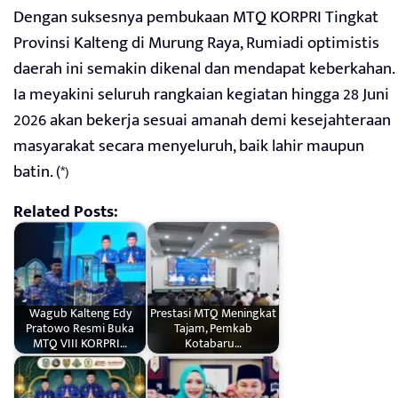
Dengan suksesnya pembukaan MTQ KORPRI Tingkat
Provinsi Kalteng di Murung Raya, Rumiadi optimistis
daerah ini semakin dikenal dan mendapat keberkahan.
Ia meyakini seluruh rangkaian kegiatan hingga 28 Juni
2026 akan bekerja sesuai amanah demi kesejahteraan
masyarakat secara menyeluruh, baik lahir maupun
batin. (
*)
Related Posts:
Wagub Kalteng Edy
Prestasi MTQ Meningkat
Pratowo Resmi Buka
Tajam, Pemkab
MTQ VIII KORPRI…
Kotabaru…