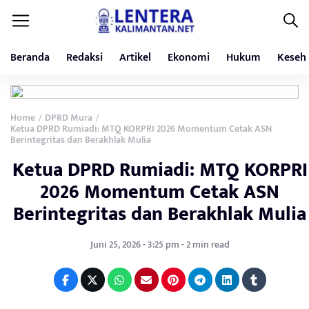
Beranda
Redaksi
Artikel
Ekonomi
Hukum
Keseh
Home
DPRD Mura
/
/
Ketua DPRD Rumiadi: MTQ KORPRI 2026 Momentum Cetak ASN
Berintegritas dan Berakhlak Mulia
Ketua DPRD Rumiadi: MTQ KORPRI
2026 Momentum Cetak ASN
Berintegritas dan Berakhlak Mulia
Juni 25, 2026 - 3:25 pm - 2 min read