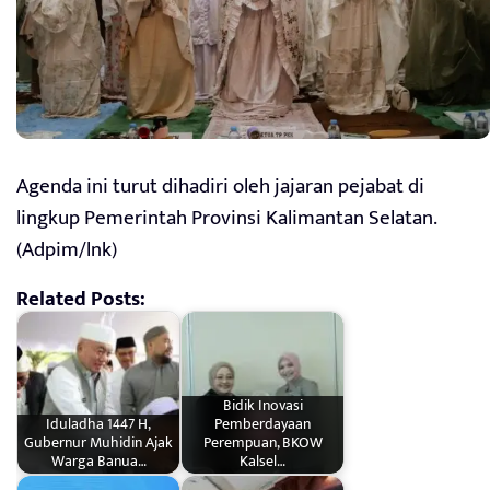
Agenda ini turut dihadiri oleh jajaran pejabat di
lingkup Pemerintah Provinsi Kalimantan Selatan.
(Adpim/lnk)
Related Posts:
Bidik Inovasi
Iduladha 1447 H,
Pemberdayaan
Gubernur Muhidin Ajak
Perempuan, BKOW
Warga Banua…
Kalsel…