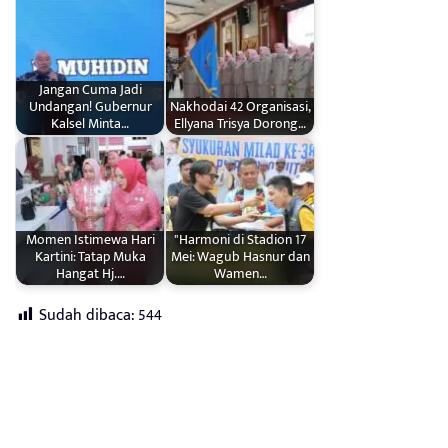
Jangan Cuma Jadi
Undangan! Gubernur
Nakhodai 42 Organisasi,
Kalsel Minta…
Ellyana Trisya Dorong…
Momen Istimewa Hari
"Harmoni di Stadion 17
Kartini: Tatap Muka
Mei: Wagub Hasnur dan
Hangat Hj.…
Wamen…
Sudah dibaca:
544