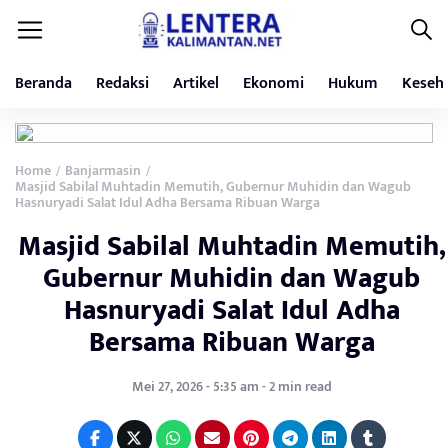
Beranda
Redaksi
Artikel
Ekonomi
Hukum
Keseh
Home
Banjarmasin
/
/
Masjid Sabilal Muhtadin Memutih, Gubernur Muhidin dan Wagub
Hasnuryadi Salat Idul Adha Bersama Ribuan Warga
Masjid Sabilal Muhtadin Memutih,
Gubernur Muhidin dan Wagub
Hasnuryadi Salat Idul Adha
Bersama Ribuan Warga
Mei 27, 2026 - 5:35 am - 2 min read