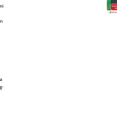
ni
an
ya
g-