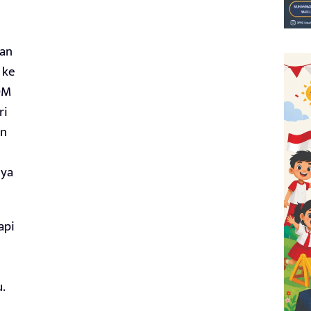
kan
 ke
DM
ri
an
nya
api
.