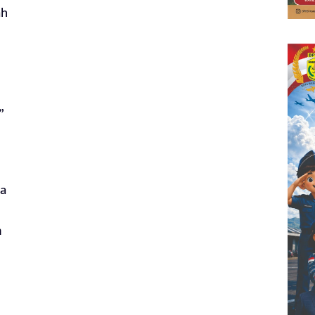
ah
”
ya
m