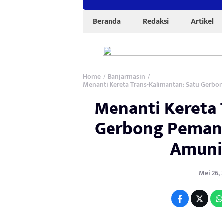
Beranda
Redaksi
Artikel
Home
Banjarmasin
/
/
Menanti Kereta Trans-Kalimantan: Satu Gerb
Menanti Kereta 
Gerbong Pemang
Amuni
Mei 26, 