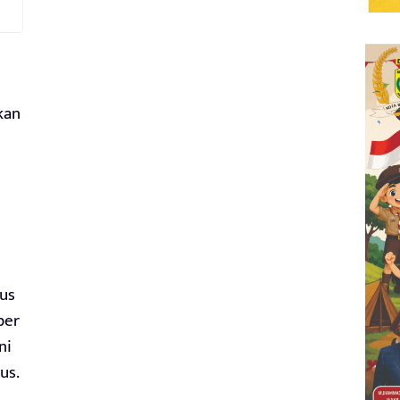
kan
us
ber
ni
us.