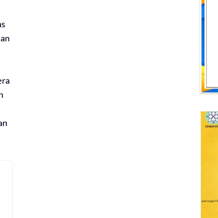
ns
nan
era
n
an