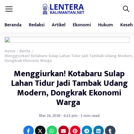
Beranda
Redaksi
Artikel
Ekonomi
Hukum
Keseh
Home
Berita
/
/
Menggiurkan! Kotabaru Sulap Lahan Tidur Jadi Tambak Udang Modern,
Dongkrak Ekonomi Warga
Menggiurkan! Kotabaru Sulap
Lahan Tidur Jadi Tambak Udang
Modern, Dongkrak Ekonomi
Warga
Mei 24, 2026 - 4:33 pm - 3 min read