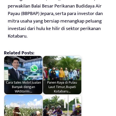
perwakilan Balai Besar Perikanan Budidaya Air
Payau (BBPBAP) Jepara, serta para investor dan
mitra usaha yang bersiap menangkap peluang
investasi dari hulu ke hilir di sektor perikanan
Kotabaru.
Related Posts:
Cara Sales Mobil Jualan
Panen Raya di Pulau
Banyak dengan
Laut Timur, Bupati
WAStorm:…
Kotabaru…