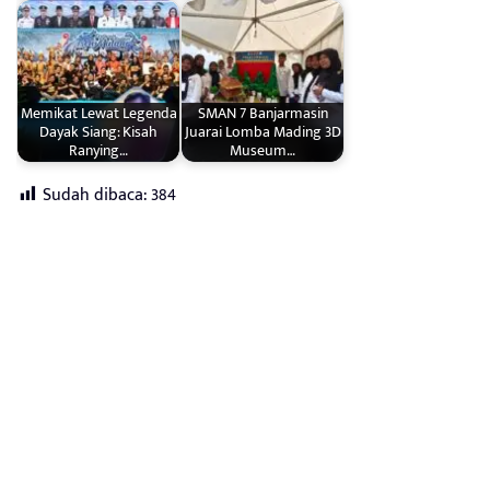
Memikat Lewat Legenda
SMAN 7 Banjarmasin
Dayak Siang: Kisah
Juarai Lomba Mading 3D
Ranying…
Museum…
Sudah dibaca:
384