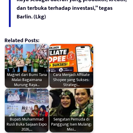
dan terbuka terhadap investasi,” tegas
Barlin. (Lkg)
Related Posts:
Magnet dari Bumi Tana
Cara Menjadi Affiliate
Malai: Bagaimana
Shopee yang Sukses:
Murung Raya…
Strategi…
Bupati Muhammad
Sengatan Pemuda di
Rusli Buka Saijaan Expo
Panggung Isen Mulang:
2026,…
Misi…