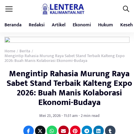
Beranda
Redaksi
Artikel
Ekonomi
Hukum
Keseh
Home
Berita
/
/
Mengintip Rahasia Murung Raya Sabet Stand Terbaik Kalteng Expo
2026: Buah Manis Kolaborasi Ekonomi-Budaya
Mengintip Rahasia Murung Raya
Sabet Stand Terbaik Kalteng Expo
2026: Buah Manis Kolaborasi
Ekonomi-Budaya
Mei 23, 2026 - 11:31 am - 2 min read