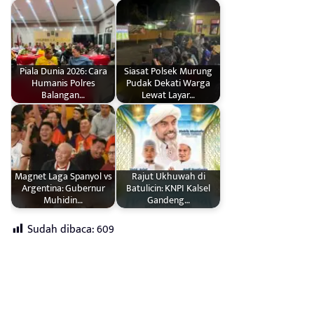
Piala Dunia 2026: Cara
Siasat Polsek Murung
Humanis Polres
Pudak Dekati Warga
Balangan…
Lewat Layar…
Magnet Laga Spanyol vs
Rajut Ukhuwah di
Argentina: Gubernur
Batulicin: KNPI Kalsel
Muhidin…
Gandeng…
Sudah dibaca:
609