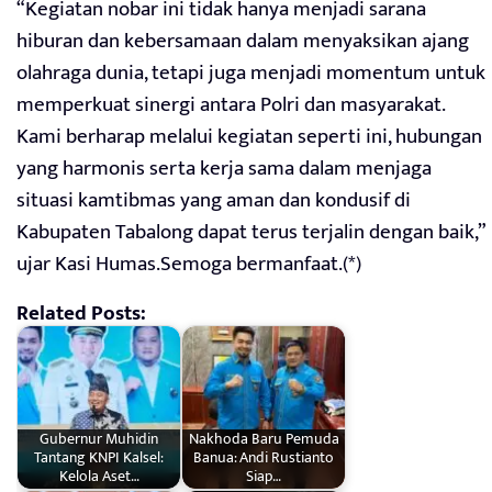
“Kegiatan nobar ini tidak hanya menjadi sarana
hiburan dan kebersamaan dalam menyaksikan ajang
olahraga dunia, tetapi juga menjadi momentum untuk
memperkuat sinergi antara Polri dan masyarakat.
Kami berharap melalui kegiatan seperti ini, hubungan
yang harmonis serta kerja sama dalam menjaga
situasi kamtibmas yang aman dan kondusif di
Kabupaten Tabalong dapat terus terjalin dengan baik,”
ujar Kasi Humas.Semoga bermanfaat.(*)
Related Posts:
Gubernur Muhidin
Nakhoda Baru Pemuda
Tantang KNPI Kalsel:
Banua: Andi Rustianto
Kelola Aset…
Siap…